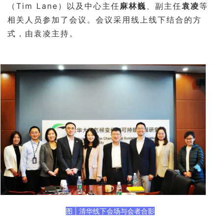
（
Tim Lane
）以及中心主任
麻林巍
、副主任
袁凌
等
相关人员参加了会议。会议采用线上线下结合的方
式，由袁凌主持。
图
|
清华线下会场与会者合影