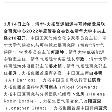
3
月
14
日上午，清华
-
力拓资源能源与可持续发展联
合研究中心
2022
年度管委会会议在清华大学中央主
楼
216
召开
。中国国家气候变化专家委员会主任、清
华大学气候变化与可持续发展研究院（简称
“
清华气
候院
”
）学术委员会主任
何建坤
，清华大学低碳能源
实验室主任、清华气候院常务副院长
李政
，清华大学
科研院海外项目部主任
姜永镔
，清华气候院研究部主
任
杨秀
，力拓集团首席商务官、中国区主席
白睿明
（
Alf Barrios
），力拓中国区首席执行官
任滨彦
，
力拓集团首席科学家
司南杰
（
Nigel Steward
），
力拓中国区研究与分析团队总经理
卜北风
（
Helena
Robin Bordie
），力拓集团气候变化总监
顾蓝森
（
Jonathan Grant
），力拓集团首席中国顾问
蓝天