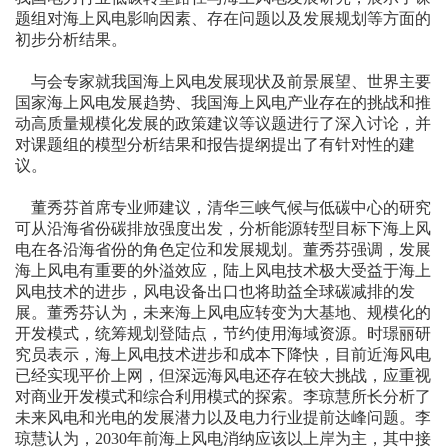
题组对海上风电影响因素、存在问题以及发展规划等方面的
初步分析结果。
与会专家就我国海上风电发展现状及前景展望、世界主要
国家海上风电发展趋势、我国海上风电产业存在的挑战和推
动高质量规模化发展的政策建议等议题进行了深入讨论，并
对课题组的模型分析结果和报告提纲提出了有针对性的建
议。
董秀芬首席专业师建议，清华三峡气候与低碳中心的研究
可从沿海省份碳排放强度出发，分析能源转型目标下海上风
电在各沿海省份的角色定位和发展规划。董秀芬强调，发展
海上风电有重要的外溢效应，陆上风电技术极大受益于海上
风电技术的进步，风电设备出口也将助益全球碳减排的发
展。董秀芬认为，未来海上风电应转变为大基地、规模化的
开发模式，统筹规划登陆点，节约使用海域资源。时璟丽研
究员表示，海上风电技术进步和成本下降快，目前近海风电
已经实现平价上网，但深远海风电还存在较大挑战，应重视
对商业开发模式和综合利用模式的探索。李琼慧所长分析了
未来风电和光电的发展潜力以及电力行业提前达峰问题。李
琼慧认为，2030年前海上风电消纳应该以上岸为主，其中接